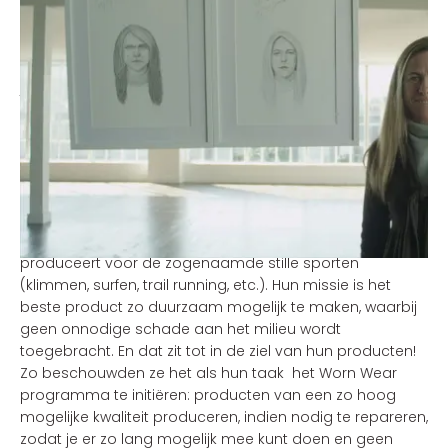
De onderscheidende factor: je hart en ziel
Om je te onderscheiden is het belangrijk een
overtuigende, ‘onderscheidende factor’ te vinden. Vertel
je verhaal op een wijze die je doelgroep aanspreekt, in
de vorm en via het kanaal van hun voorkeur. Joe Pullizi,
dé contentmarketing-guru, raadt daarbij aan om op
zoek te gaan naar je ‘sweet spot’. Of te wel: vind de
onderwerpen waar je je echt op kunt onderscheiden (je
expertise) én die je doelgroep oprecht interesseert. Een
prachtig voorbeeld daarvan is Patagonia, een merk én
retailer dat outdoor kleding ontwerpt en uitrusting
produceert voor de zogenaamde stille sporten
(klimmen, surfen, trail running, etc.). Hun missie is het
beste product zo duurzaam mogelijk te maken, waarbij
geen onnodige schade aan het milieu wordt
toegebracht. En dat zit tot in de ziel van hun producten!
Zo beschouwden ze het als hun taak het Worn Wear
programma te initiëren: producten van een zo hoog
mogelijke kwaliteit produceren, indien nodig te repareren,
zodat je er zo lang mogelijk mee kunt doen en geen