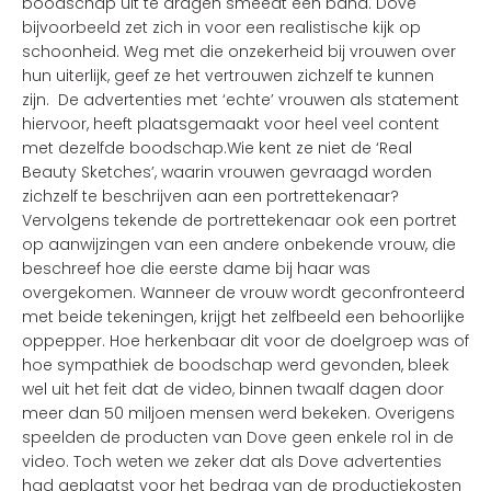
boodschap uit te dragen smeedt een band. Dove
bijvoorbeeld zet zich in voor een realistische kijk op
schoonheid. Weg met die onzekerheid bij vrouwen over
hun uiterlijk, geef ze het vertrouwen zichzelf te kunnen
zijn. De advertenties met ‘echte’ vrouwen als statement
hiervoor, heeft plaatsgemaakt voor heel veel content
met dezelfde boodschap.Wie kent ze niet de ‘Real
Beauty Sketches’, waarin vrouwen gevraagd worden
zichzelf te beschrijven aan een portrettekenaar?
Vervolgens tekende de portrettekenaar ook een portret
op aanwijzingen van een andere onbekende vrouw, die
beschreef hoe die eerste dame bij haar was
overgekomen. Wanneer de vrouw wordt geconfronteerd
met beide tekeningen, krijgt het zelfbeeld een behoorlijke
oppepper. Hoe herkenbaar dit voor de doelgroep was of
hoe sympathiek de boodschap werd gevonden, bleek
wel uit het feit dat de video, binnen twaalf dagen door
meer dan 50 miljoen mensen werd bekeken. Overigens
speelden de producten van Dove geen enkele rol in de
video. Toch weten we zeker dat als Dove advertenties
had geplaatst voor het bedrag van de productiekosten