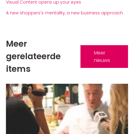
Visual Content opens up your eyes
A new shoppers's mentality, a new business approach
Meer
Meer
gerelateerde
nieuws
items