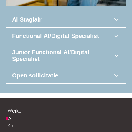
Stagiair Sales
AI Stagiair
Functional AI/Digital Specialist
Junior Functional AI/Digital
Specialist
Open sollicitatie
Werken
bij
Kega