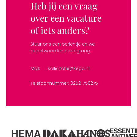
Heb jij een vraag
over een vacature
of iets anders?
Stuur ons een berichtje en we
beantwoorden deze graag.
Mail:
sollicitatie@kega.nl
Telefoonnummer: 0252-750275