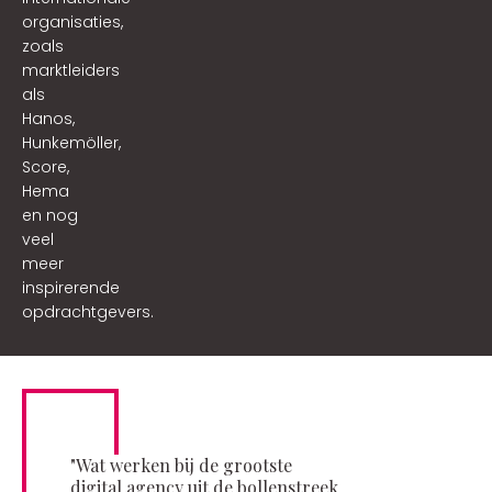
organisaties,
zoals
marktleiders
als
Hanos,
Hunkemöller,
Score,
Hema
en nog
veel
meer
inspirerende
opdrachtgevers.
"Wat werken bij de grootste
digital agency uit de bollenstreek