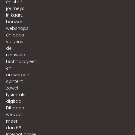
én staff
journeys
in kaart,
bouwen
webshops
én apps
volgens
de
nieuwste
technologieën
en
ontwerpen
content
zowel
fysiek als
digitaal.
Dit doen
we voor
meer
dan 65
internationale