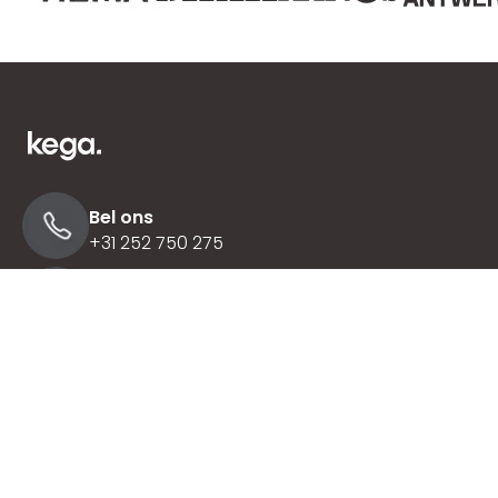
Bel ons
+31 252 750 275
Mail ons
info@kega.nl
Madame Curiestraat 24
Sassenheim