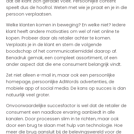
dat de klant zich geraakt voelt. Persoonlijke content
speelt dus de hoofrol. Weten met wie je praat en je in die
persoon verplaatsen.
Welke klanten komen in beweging? En welke niet? Iedere
klant heeft andere motivaties om wel of niet online te
kopen. Probeer daar als retailer achter te komen.
Verplaats je in de klant en stem de volgende
boodschap of het communicatiemiddel daarop af.
Benadruk gemak, een compleet assortiment, of een
ander aspect dat die ene consument belangrijk vindt.
Zet niet alleen e-mail in, maar ook een persoonlijke
homepage, persoonlijke AdWords advertenties, de
mobiele app of social media. De kans op succes is dan
natuurlijk veel groter.
Onvoorwaardelijke succesfactor is wel dat de retailer de
consument een naadloze ervaring aanbiedt in alle
kanalen. Door processen slim in te richten, maar ook
door een brug te slaan met hulp van technologie. Hoe
meer die brug aansluit bij de belevingswereld voor de