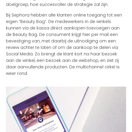
doelgroep, hoe succesvoller de strategie zal zijn.
Bij Sephora hebben alle klanten online toegang tot een
eigen “Beauty Bag”. De medewerkers in de winkels
kunnen via de kassa direct aankopen toevoegen aan
de Beauty Bag. De consument krijgt hier per mail een
bevestiging van, met daarbij de uitnodiging om een
review achter te laten of om de aankoop te delen via
Social Media. Zo brengt de klant kort na haar bezoek
aan de winkel, een bezoek aan de webshop, en ziet zij
daar aanvullende producten. De multichannel cirkel is
weer rond.
JC Penney gebruikt haar mobiele app als brug tussen
de offline en de online wereld. Consumenten kunnen een
product op straat gewoon fotograferen, waarna de app
voor hen op zoek gaat naar een vergelijkbaar product
op JCP.com. In de app kan het gevonden product