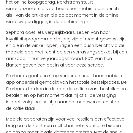
het online koopgedrag. Nordstrom stuurt
winkelbezoekers bijvoorbeeld een mobiel pushbericht
als 1 van de artikelen die op dat moment in de online
winkelwagen liggen, in de aanbieding is.
Sephora doet iets vergelijkbaars. Leden van haar
loyaliteitsprogramma die jarig zijn of recent geweest zijn,
en die in de winkel lopen, krijgen een push bericht via de
mobiele app met recht op een verrassingspakket bij een
aankoop in hun verjaardagsmaand. 80% van hun
klanten gaven een opt in af voor deze service.
Starbucks gaat een stap verder en heeft haar mobiele
app onderdeel gemaakt van het totale bestelproces. De
Starbucks fan kan in de app de koffie alvast bestellen en
betalen en op het moment dat hij of zij de vestiging
inloopt, volgt het seintje naar de medewerker en staat
de koffie klaar.
Mobiele apparaten zijn voor veel retailers een effectieve
brug om de klant een multichannel ervaring te bieden
en om zo meer loyale klanten te creëren. Met de snelle