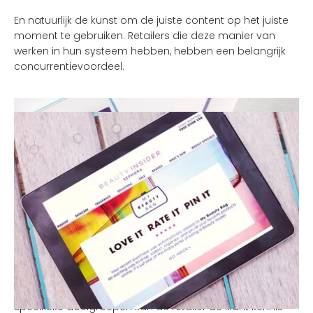
En natuurlijk de kunst om de juiste content op het juiste
moment te gebruiken. Retailers die deze manier van
werken in hun systeem hebben, hebben een belangrijk
concurrentievoordeel.
Hoe kan een retailer dat concurrentievoordeel pakken?
We weten bijvoorbeeld dat klanten die via meerdere
kanalen bij een retailer kopen, verhoudingsgewijs loyaler
zijn en ook meer besteden, tot wel 2 tot 3 keer zoveel.
Daar ligt voor veel retailers een grote kans en een mooi
vertrekpunt. Hoeveel klanten maken bijvoorbeeld gebruik
van slechts één kanaal. En hoe kan de retailer deze
klanten ertoe bewegen om van meerdere kanalen
gebruik te maken?
Met gerichte en persoonlijke aanbiedingen voor
specifieke doelgroepen kan de retailer de klant kennis