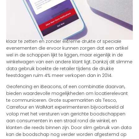
meteen besteld worden en diezelfde dag nog worden
opgehaald in 1 van de 1.000 vestigingen: een naadloze
omnichannel
ervaring. Naadloos, omdat JC Penney haar
store pick-up volledig geoptimaliseerd heeft. De
consument kan uitsluitend kiezen voor winkels met
voldoende voorraad, voldoende personeel om de order
klaar te zetten en zonder extreme drukte of speciale
evenementen die ervoor kunnen zorgen dat een artikel
wel in de schappen lijkt te liggen, maar eigenlijk in de
winkelwagen van een andere klant ligt. Dankzij dit slimme
data gebruik boekte de retailer tijdens de drukke
feestdagen ruim 4% meer verkopen dan in 2014.
Geofencing en iBeacons, of een combinatie daarvan,
bieden waardevolle mogelijkheden om locatierelevant
te communiceren. Grote supermarkten als Tesco,
Carrefour en WalMart experimenteren bijvoorbeeld al
volop met het versturen van gerichte boodschappen
aan consumenten in een straal rond de winkel, en
klanten die reeds binnen zijn. Door slim gebruik van data
kan de boodschap nog verder worden afgestemd op