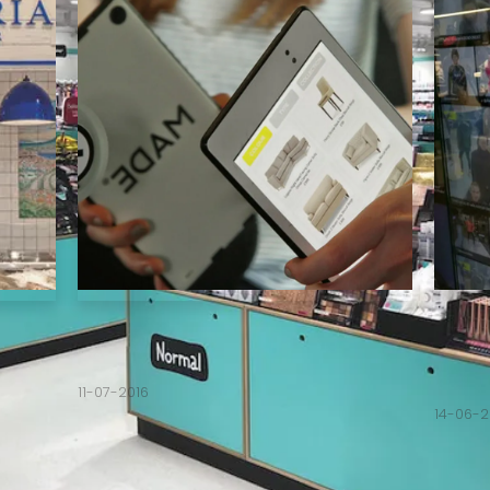
Kega 
Retail bite Made.com · Kega
Keg
11-07-2016
14-06-2
etail
MADE.COM Terwijl vrijwel iedere
JD SP
niet
retailbranche de afgelopen jaren met
Sports