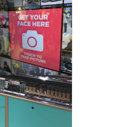
retail bite JD Sports ·
a
016
ORTS EXPERIENCE AMSTERDAM JD
 Experience Amsterdam Gelukkig