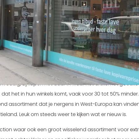
nelle groei is ''Normal
tiging in Denenmarken naar meer dan 150 vestigingen in vie
rkt hebt gevonden. Normal heeft dit dan ook duidelijk gev
jke merkproducten voor abnormaal lage prijzen. Hoe ze d
envoudig, zij kopen het daar in waar het artikel het goed
en dat het in hun winkels komt, vaak voor 30 tot 50% minder
end assortiment dat je nergens in West-Europa kan vinden. 
tieland. Leuk om steeds weer te kijken wat er nieuw is.
Action waar ook een groot wisselend assortiment voor extr