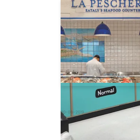
retail, storytelling · Kega
30-08-2019
Storytelling brengt retail verder R
reality De kracht van storytelling 