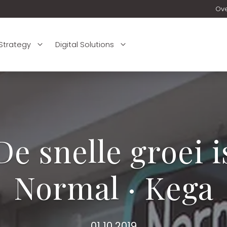
Ov
 Strategy
Digital Solutions
De snelle groei i
Normal · Kega
01 10 2019