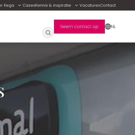
er Kega
Cases
Kennis & inspiratie
Vacatures
Contact
NL
Neem contact op
s