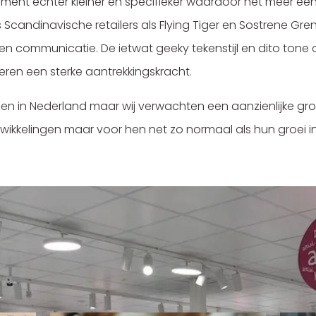
iment echter kleiner en specifieker waardoor het meer een
Scandinavische retailers als Flying Tiger en Sostrene Gr
en communicatie. De ietwat geeky tekenstijl en dito tone 
seren een sterke aantrekkingskracht.
gen in Nederland maar wij verwachten een aanzienlijke gro
wikkelingen maar voor hen net zo normaal als hun groei i
erde items