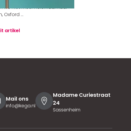
 we niet meer helemaal naar
 Oxford ...
it artikel
Madame Curiestraat
Mail ons
24
info@kega.nl
Sassenheim