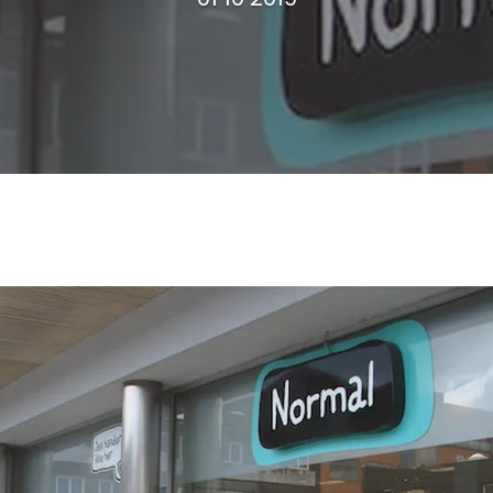
De snelle groei is
''Normal''