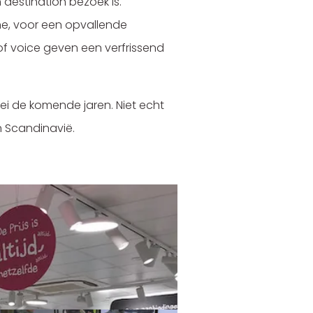
 destination bezoek is.
ene, voor een opvallende
of voice geven een verfrissend
ei de komende jaren. Niet echt
n Scandinavië.
Meer nieuws