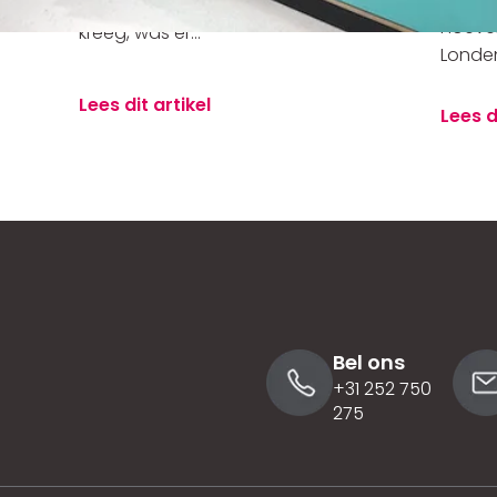
 de
minimaal een grote disruptor te maken
hoeven
kreeg, was er...
Londen,
Lees dit artikel
Lees d
Bel ons
+31 252 750
275