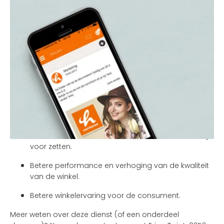
EEN GEDEGEN AANPAK
Wij hebben onderzoek gedaan naar de succesfactoren
van een winkelwedstrijd en de uitkomsten hiervan
verwerkt in ons winkelwedstrijd-plan. Heb je je
bijvoorbeeld wel eens gerealiseerd dat de winst van de
winkelwedstrijd voor het hoofdkantoor eigenlijk zit bij de
verliezers/afvallers?
De belangrijkste resultaten van de Winkelwedstrijd zijn:
Gemotiveerde medewerkers die hun beste beentje
voor zetten.
Betere performance en verhoging van de kwaliteit
van de winkel.
Betere winkelervaring voor de consument.
Meer weten over deze dienst (of een onderdeel