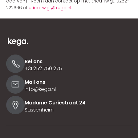
daarvan)? Neem dan contact op met Erica Twigt: 0252-
222666 of
erica.twigt@kega.nl.
Bel ons
+31 252 750 275
Mail ons
info@kega.nl
Madame Curiestraat 24
Sassenheim