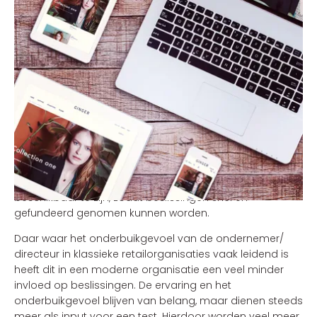
Een merchandise afdeling die dagelijks de doorverkoop
bijhoudt en rapporteert over de omloopsnelheid en het
effect van prijs hierop is hierin essentieel. Dynamic
pricing is niet iets van de toekomst, maar van nu.
Hiermee komen we bij het volgende essentiële
onderdeel: de rol van data. In een moderne
retailorganisatie wordt alles gemeten. Alles. Informatie
over verkoop, de effectiviteit van marketinginspanningen,
het gedrag van de klant, het voorraadniveau, de
logistieke prestaties. Al deze informatie dient continue
beschikbaar te zijn, zodat beslissingen snel en
gefundeerd genomen kunnen worden.
Daar waar het onderbuikgevoel van de ondernemer/
directeur in klassieke retailorganisaties vaak leidend is
heeft dit in een moderne organisatie een veel minder
invloed op beslissingen. De ervaring en het
onderbuikgevoel blijven van belang, maar dienen steeds
meer als input voor een test. Hierdoor worden veel meer