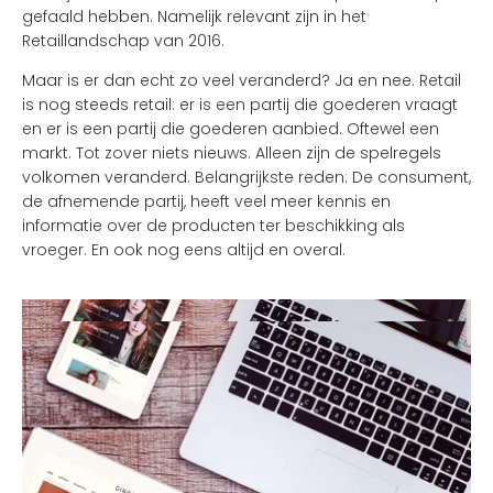
gefaald hebben. Namelijk relevant zijn in het
Retaillandschap van 2016.
Maar is er dan echt zo veel veranderd? Ja en nee. Retail
is nog steeds retail: er is een partij die goederen vraagt
en er is een partij die goederen aanbied. Oftewel een
markt. Tot zover niets nieuws. Alleen zijn de spelregels
volkomen veranderd. Belangrijkste reden: De consument,
de afnemende partij, heeft veel meer kennis en
informatie over de producten ter beschikking als
vroeger. En ook nog eens altijd en overal.
Anno 2016 zijn de meeste markten veel transparanter
dan in de jaren ’90 en met als gevolg dalende
verkoopprijzen en lagere marges. Op een klein Gallisch
dorpje, genaamd “de keukenaanbieders”, na wellicht
heeft vrijwel iedere retailsector hier mee te maken.