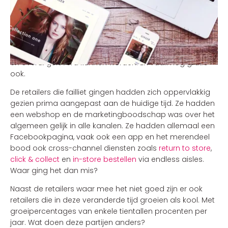
Naast het feit dat informatie altijd en overal beschikbaar
is maken laptops, tablets en smartphones het mogelijk
dat consumenten altijd en overal kunnen shoppen. En
dan hebben de online retailers, de pure players, de
consument ook nog eens geleerd dat producten altijd
en overal geleverd kunnen worden. En vaak nog gratis
ook.
De retailers die failliet gingen hadden zich oppervlakkig
gezien prima aangepast aan de huidige tijd. Ze hadden
een webshop en de marketingboodschap was over het
algemeen gelijk in alle kanalen. Ze hadden allemaal een
Facebookpagina, vaak ook een app en het merendeel
bood ook cross-channel diensten zoals
return to store
,
click & collect
en
in-store bestellen
via endless aisles.
Waar ging het dan mis?
Naast de retailers waar mee het niet goed zijn er ook
retailers die in deze veranderde tijd groeien als kool. Met
groeipercentages van enkele tientallen procenten per
jaar. Wat doen deze partijen anders?