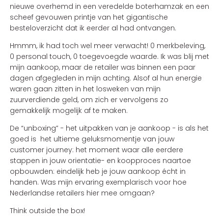
nieuwe overhemd in een veredelde boterhamzak en een
scheef gevouwen printje van het gigantische
besteloverzicht dat ik eerder al had ontvangen.
Hmmm, ik had toch wel meer verwacht! 0 merkbeleving,
0 personal touch, 0 toegevoegde waarde. Ik was blij met
mijn aankoop, maar de retailer was binnen een paar
dagen afgegleden in mijn achting. Alsof al hun energie
waren gaan zitten in het losweken van mijn
zuurverdiende geld, om zich er vervolgens zo
gemakkelijk mogelijk af te maken.
De “unboxing” - het uitpakken van je aankoop - is als het
goed is het ultieme geluksmomentje van jouw
customer journey: het moment waar alle eerdere
stappen in jouw orientatie- en koopproces naartoe
opbouwden: eindelijk heb je jouw aankoop écht in
handen. Was mijn ervaring exemplarisch voor hoe
Nederlandse retailers hier mee omgaan?
Think outside the box!